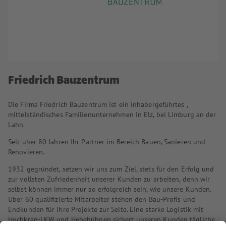
Friedrich Bauzentrum
Die Firma Friedrich Bauzentrum ist ein inhabergeführtes ,
mittelständisches Familienunternehmen in Elz, bei Limburg an der
Lahn.
Seit über 80 Jahren Ihr Partner im Bereich Bauen, Sanieren und
Renovieren.
1932 gegründet, setzen wir uns zum Ziel, stets für den Erfolg und
zur vollsten Zufriedenheit unserer Kunden zu arbeiten, denn wir
selbst können immer nur so erfolgreich sein, wie unsere Kunden.
Über 60 qualifizierte Mitarbeiter stehen den Bau-Profis und
Endkunden für Ihre Projekte zur Seite. Eine starke Logistik mit
Hochkran-LKW und Hebebühnen sichert unseren Kunden tägliche