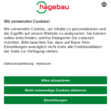
Belieferung ihrer Baustellen.
Mit unser Erlebnis-Ausstellung „Inspirationen Bauen Leben“ mit
3000 m² Ausstellungs- und Verkaufsfläche und über 800 m²
Ideengarten bieten wir besondere Beratungsmöglichkeiten für
Endkunden und Projekteure.
Über 20.000 Artikel sind im Sortiment, eine große Auswahl davon
ist
in unserem Webshop
online bestellbar.
Kontaktinformationen
Friedrich Bauzentrum GmbH & Co. KG
An der kleinen Seite 5, 65604 Elz
info@friedrichbauzentrum.de
https://www.friedrichbauzentrum.de/