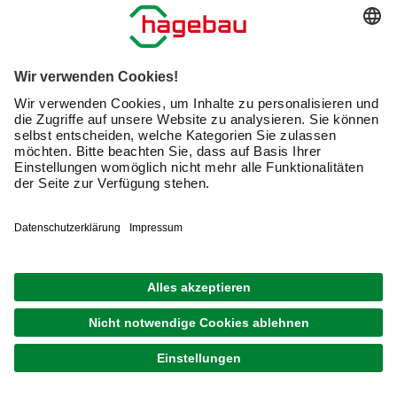
Soweit eine Datenübermittlung in die USA erfolgt, geschieht diese
auf Grundlage des EU-U.S. Data Privacy Frameworks, sofern der
jeweilige Anbieter zertifiziert ist. Andernfalls erfolgt die
Übermittlung auf Basis von Standardvertragsklauseln gemäß Art.
46 DSGVO.
Fanpage bei Facebook / Facebookauftritt
Das soziale Netzwerk Facebook wird betrieben von der Meta
Platforms, Inc., 1 Hacker Way, Menlo Park, CA 94025, USA, bzw. falls
Sie in der EU Ihren Firmensitz oder Ihren Wohnsitz haben, Meta
Platforms Irland Ltd., 4 Grand Canal Square, Dublin 2, Irland
(„Facebook“).
Bei dem Besuch unserer Onlinepräsenzen in sozialen Medien
können Ihre Daten für Marktforschungs- und Werbezwecke
automatisch erhoben und gespeichert werden. Aus diesen Daten
werden unter Verwendung von Pseudonymen sog. Nutzungsprofile
erstellt. Diese können verwendet werden, um z. B. Werbeanzeigen
innerhalb und außerhalb der Plattformen zu schalten, die