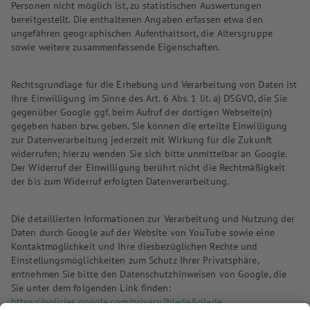
Personen nicht möglich ist, zu statistischen Auswertungen
bereitgestellt. Die enthaltenen Angaben erfassen etwa den
ungefähren geographischen Aufenthaltsort, die Altersgruppe
sowie weitere zusammenfassende Eigenschaften.
Rechtsgrundlage für die Erhebung und Verarbeitung von Daten ist
Ihre Einwilligung im Sinne des Art. 6 Abs. 1 lit. a) DSGVO, die Sie
gegenüber Google ggf. beim Aufruf der dortigen Webseite(n)
gegeben haben bzw. geben. Sie können die erteilte Einwilligung
zur Datenverarbeitung jederzeit mit Wirkung für die Zukunft
widerrufen; hierzu wenden Sie sich bitte unmittelbar an Google.
Der Widerruf der Einwilligung berührt nicht die Rechtmäßigkeit
der bis zum Widerruf erfolgten Datenverarbeitung.
Die detaillierten Informationen zur Verarbeitung und Nutzung der
Daten durch Google auf der Website von YouTube sowie eine
Kontaktmöglichkeit und Ihre diesbezüglichen Rechte und
Einstellungsmöglichkeiten zum Schutz Ihrer Privatsphäre,
entnehmen Sie bitte den Datenschutzhinweisen von Google, die
Sie unter dem folgenden Link finden:
https://policies.google.com/privacy?hl=de&gl=de