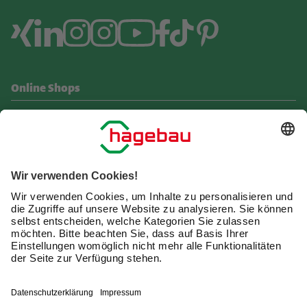
Online Shops
hagebau.de Shop
Webshops für Profis
Weitere Seiten
Gesellschafter werden
Karriere
Presse & Medien
Downloads